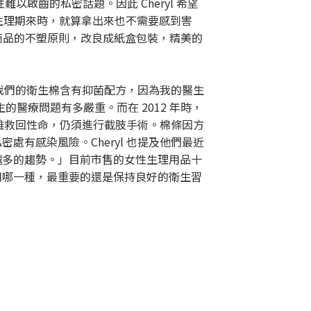
啟齒的私密話題。因此 Cheryl 希望
家生理期來時，就算拿出來也不需要感到害
持商品的不塑原則，改良成紙盒包裝，精美的
麼我們的衛生棉含有抑菌配方，因為我的醫生
醫療問題有多嚴重。而在 2012 年時，
搶救雖救回性命，仍須進行截肢手術。棉條因方
有感染風險。Cheryl 也提及他們最近
越多的趨勢。」目前市售的女性生理用品十
用哪一種，最重要的還是保持良好的衛生習