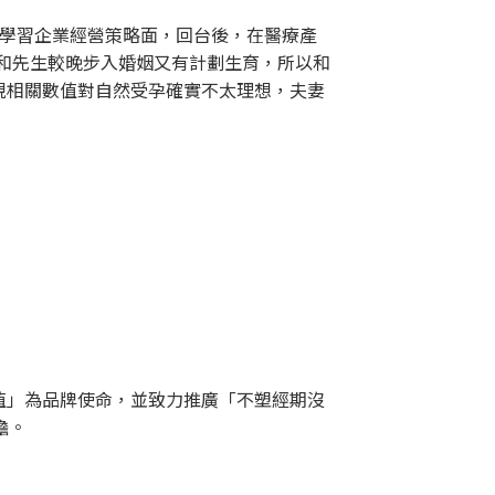
所，學習企業經營策略面，回台後，在醫療產
為我和先生較晚步入婚姻又有計劃生育，所以和
發現相關數值對自然受孕確實不太理想，夫妻
價值」為品牌使命，並致力推廣「不塑經期沒
擔。