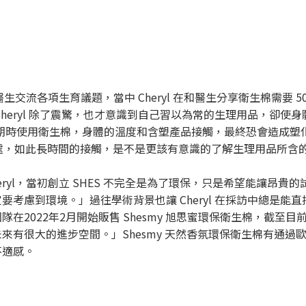
科醫生交流各項生育議題，當中 Cheryl 在和醫生分享衛生棉需要
heryl 除了震驚，也才意識到自己習以為常的生理用品，卻使
理期時使用衛生棉，身體的溫度和含塑產品接觸，最終恐會造成塑
處，如此長時間的接觸，是不是更該有意識的了解生理用品所含
eryl，當初創立 SHES 不完全是為了環保，只是希望能讓昂
考慮到環境。」過往學術背景也讓 Cheryl 在採訪中總是能
2022年2月開始販售 Shesmy 旭思蜜環保衛生棉，截至目前
有很大的進步空間。」Shesmy 天然香氛環保衛生棉有通過
不適感。