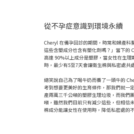
從不孕症意識到環境永續
Cheryl 在備孕回診的期間，時常和婦產
這些含塑成分也含有塑化劑嗎？」當下的 C
高達 90%以上成分是塑膠，當女性在生
時，最少有5至7天會讓衛生棉與私密處共
總笑說自己為了喝牛奶而養了一頭牛的 Ch
考到想要更美好的生育條件，那我們就一定要
產兩萬三千公噸的塑膠生理垃圾，而我們團隊在
噸，雖然我們目前只有減少這些，但相信未來
棉成分能讓女性在使用時，降低私密處的