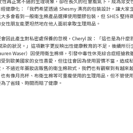
女性再正常不過的生理現象，卻在長久的社會風氣下，成為眾女性難以
經健康化：「我們希望透過 Shesmy 漂亮的包裝設計，讓大
大多會看到一般衛生棉產品選擇使用塑膠包裝，但 SHES 堅
的女性朋友能更坦然地在他人面前拿取生理用品。
會因此產生對私密處保養的忽視，Cheryl 說：「這也是為什
感染的狀況。」這項數字更反映出性健康教育的不足，後續所衍生的
uren Waser）因使用衛生棉條，引發中毒性休克綜合症經
受到歐美國家的女性喜愛，但往往會因為使用習慣不當，造成私密處
數，不過近年藥妝店販售的衛生棉款式，我們也有觀察到有越來
，也有像月亮杯、布衛生棉等可重複使用的生理用品，但不管使
要為了省錢、時間而賠了健康。