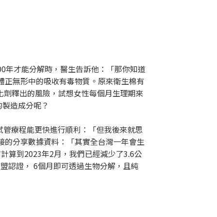
 500年才能分解時，醫生告訴他：「那你知道
身體正無形中的吸收有毒物質。原來衛生棉有
化劑釋出的風險，試想女性每個月生理期來
的製造成分呢？
貴的試管療程能更快進行順利：「但我後來就思
直接的分享數據資料：「其實全台灣一年會生
計算到2023年2月，我們已經減少了3.6公
歐盟認證， 6個月即可透過生物分解，且純