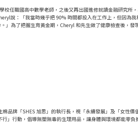
前，曾在學校任職國高中數學老師，之後又再出國進修就讀金融研究
eryl說：「我當時幾乎把 90% 時間都投入在工作上，但因
。」為了把握生育黃金期，Cheryl 和先生做了健康檢查後，
保衛生棉品牌「SHES 旭思」的執行長，視「永續發展」及「女性
不行」行動，倡導無塑無毒的生理用品，讓身體與環境都能零負