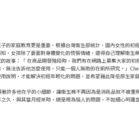
子的家庭教育更是重要，根據台灣衛生部統計，國內女性的初經來
女孩除了要面對身體變化的慌張情緒，還得自己理解衛生棉的使用方式
的故事：「 在商品開發階段時，我們有在網路上募集大家的初
，無法告訴他怎麼使用，只能一個人無助的在廁所研究。」Cher
使用說明，才能解決初經年輕化的問題，並希望藉此降低原生家
esmy 充滿著許多他在乎的小細節，讓衛生棉不再因為是消耗品就不被重
 年之久，與其當月經來時，總是視為惱人的問題，不如細心呵護