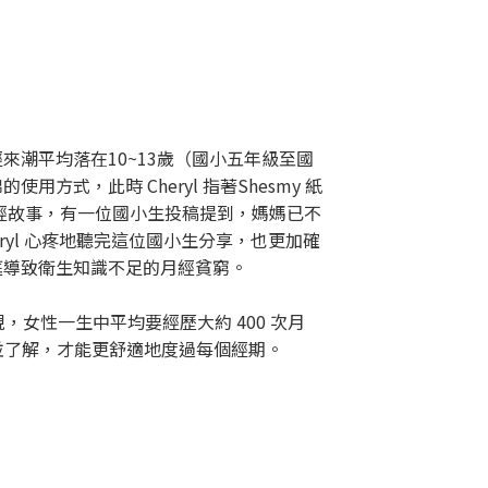
潮平均落在10~13歲（國小五年級至國
，此時 Cheryl 指著Shesmy 紙
經故事，有一位國小生投稿提到，媽媽已不
yl 心疼地聽完這位國小生分享，也更加確
庭導致衛生知識不足的月經貧窮。
視，女性一生中平均要經歷大約 400 次月
並了解，才能更舒適地度過每個經期。