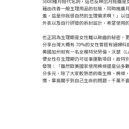
5000種月經代名詞，這也反映出月經雖是
藉由改善一般生理用品的包裝，同時推廣月
羞，這是你我很自然的生理需求啊！」以往
外表以及自行研發的拆封設計，希望使用
也正因為生理期是女性難以啟齒的秘密，更
分享台灣大概有 70%的女性曾經有過婦科
美國加州就有一名女模特兒勞倫・沃瑟（La
便女性在生理期仍可從事運動項目，故特別
發現：「雖然歐美國家使用棉條還是佔多
分多元，除了大家較熟悉的衛生棉、棉條
慣，畢竟關乎到自己生命的問題，千萬不