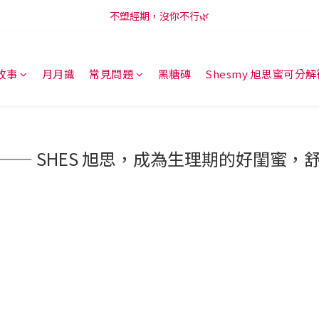
新會員享購物金100元，開啟LINE訂閱再領50元😍
不塑經期，沒你不行🌿
新會員享購物金100元，開啟LINE訂閱再領50元😍
故事
月月識
常見問題
黑糖磚
Shesmy 旭思蜜可分
—— SHES 旭思，成為生理期的好閨蜜，