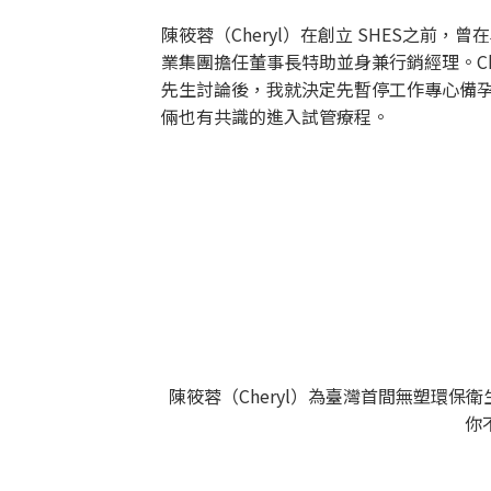
陳筱蓉（Cheryl）在創立 SHES之
業集團擔任董事長特助並身兼行銷經理。Ch
先生討論後，我就決定先暫停工作專心備孕
倆也有共識的進入試管療程。
陳筱蓉（Cheryl）為臺灣首間無塑環
你