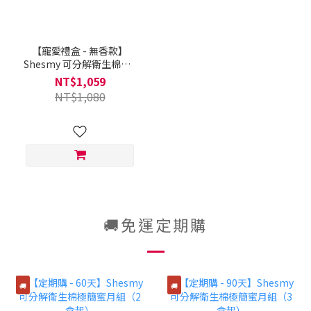
【寵愛禮盒 - 無香款】
Shesmy 可分解衛生棉（4
盒）+ Shesmy 黑糖磚（1
NT$1,059
盒）
NT$1,080
🚚免運定期購
🚚
🚚