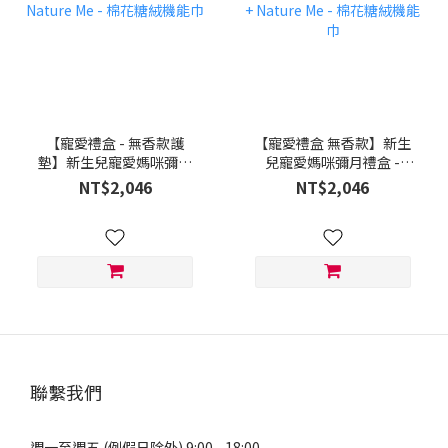
【寵愛禮盒 - 無香款護
【寵愛禮盒 無香款】新生
墊】新生兒寵愛媽咪彌月
兒寵愛媽咪彌月禮盒 -
禮盒 - Shesmy 可分解護
Shesmy 可分解衛生棉 (3
NT$2,046
NT$2,046
墊 (3盒) + Nature Me - 棉
盒) + Nature Me - 棉花糖
花糖絨機能巾
絨機能巾
聯繫我們
週一至週五 (例假日除外) 9:00 - 18:00