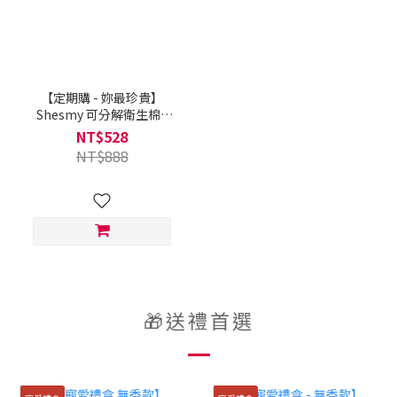
【定期購 - 妳最珍貴】
Shesmy 可分解衛生棉 -
無香款（認捐4盒 Shesmy
NT$528
再捐2盒）
NT$888
🎁送禮首選