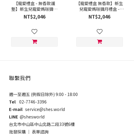
【寵愛禮盒 - 無香款護
【寵愛禮盒 無香款】新生
墊】新生兒寵愛媽咪彌月
兒寵愛媽咪彌月禮盒 -
禮盒 - Shesmy 可分解護
Shesmy 可分解衛生棉 (3
NT$2,046
NT$2,046
墊 (3盒) + Nature Me - 棉
盒) + Nature Me - 棉花糖
花糖絨機能巾
絨機能巾
聯繫我們
週一至週五 (例假日除外) 9:00 - 18:00
Tel
02-7746-3396
E-mail
service@shes.world
LINE
@shesworld
台北市中山區中山北路二段33號6樓
批發採購
｜
表單諮詢