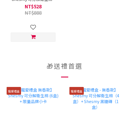
無香款（認捐4盒 Shesmy
NT$528
再捐2盒）
NT$888
🎁送禮首選
寵愛禮盒
寵愛禮盒