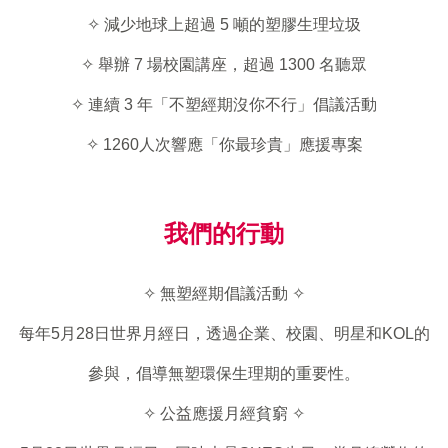
✧ 減少地球上超過 5 噸的塑膠生理垃圾
✧ 舉辦 7 場校園講座，超過 1300 名聽眾
✧ 連續 3 年「不塑經期沒你不行」倡議活動
✧
1260人次響應
「你最珍貴」應援專案
我們的行動
✧
無塑經期倡議活動
✧
每年5月28日世界月經日，透過企業、校園、明星和KOL的
參與，倡導無塑環保生理期的重要性。
✧
公益應援月經貧窮
✧