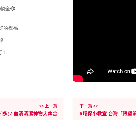
購物金🤑
好的祝福
棉
行！
<< 上一篇
下一篇 >>
知多少 血漬清潔神物大集合
#環保小教室 台灣「限塑