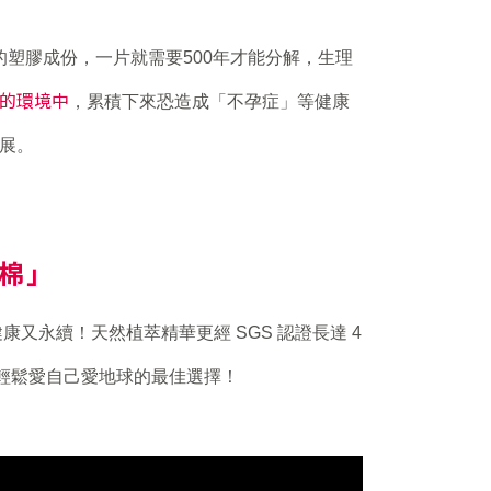
 的塑膠成份，一片就需要500年才能分解，生理
的環境中
，累積下來恐造成「不孕症」等健康
展。
孕棉」
康又永續！天然植萃精華更經 SGS 認證長達 4
也能輕鬆愛自己愛地球的最佳選擇！