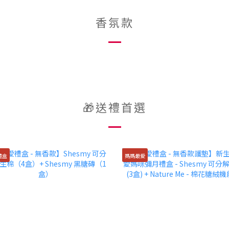
香氛款
🎁送禮首選
禮盒
媽媽最愛