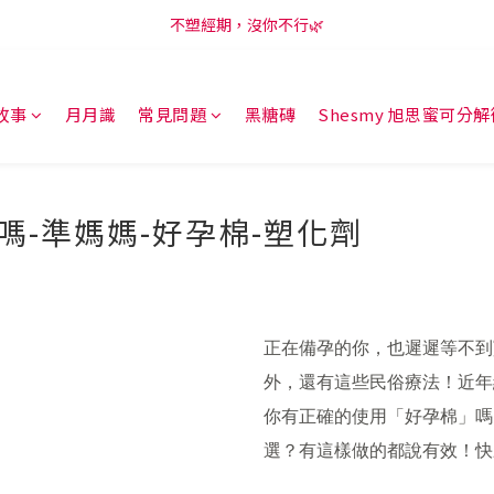
新會員享購物金100元，開啟LINE訂閱再領50元😍
不塑經期，沒你不行🌿
新會員享購物金100元，開啟LINE訂閱再領50元😍
故事
月月識
常見問題
黑糖磚
Shesmy 旭思蜜可分
正在備孕的你，也遲遲等不到
外，還有這些民俗療法！近年
你有正確的使用「好孕棉」嗎
選？有這樣做的都說有效！快