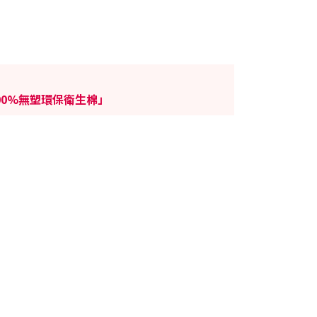
00%無塑環保衛生棉」