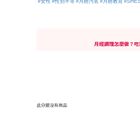
#女性
#性別平等
#月經污名
#月經教育
#SHE
月經調理怎麼做？吃
此分類沒有商品