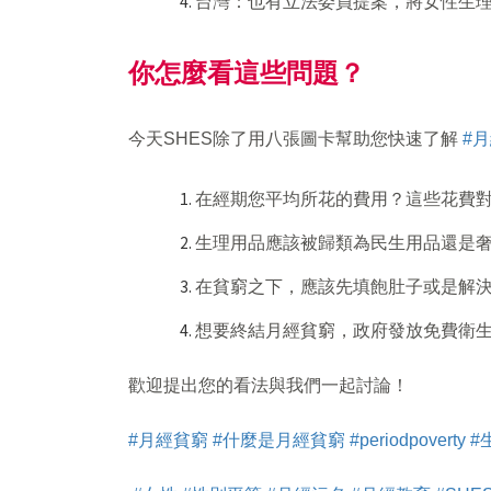
台灣：也有立法委員提案，將女性生
你怎麼看這些問題？
今天SHES除了用八張圖卡幫助您快速了解
#
在經期您平均所花的費用？這些花費
生理用品應該被歸類為民生用品還是
在貧窮之下，應該先填飽肚子或是解
想要終結月經貧窮，政府發放免費衛
歡迎提出您的看法與我們一起討論！
#月經貧窮
#什麼是月經貧窮
#periodpoverty
#