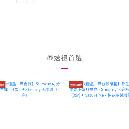
🎁送禮首選
禮盒
媽媽最愛