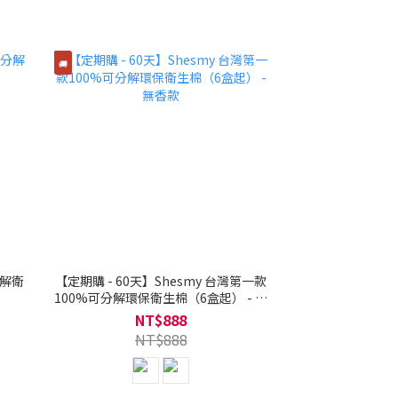
🚚
分解衛
【定期購 - 60天】Shesmy 台灣第一款
100%可分解環保衛生棉（6盒起） - 無
香款
NT$888
NT$888