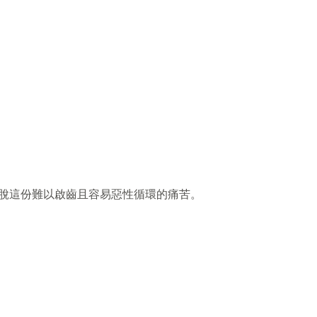
擺脫這份難以啟齒且容易惡性循環的痛苦。