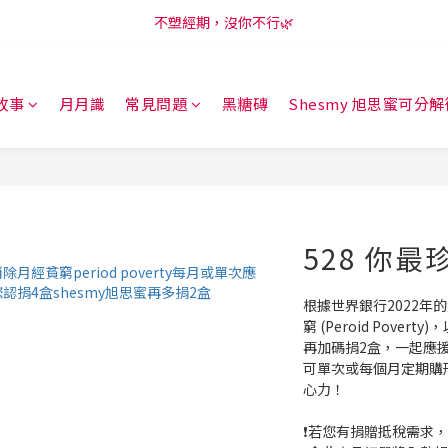
新會員享購物金100元，開啟LINE訂閱再領50元😍
不塑經期，沒你不行🌿
新會員享購物金100元，開啟LINE訂閱再領50元😍
故事
月月識
常見問題
黑糖磚
Shesmy 旭思蜜可分
528 你最
根據世界銀行2022年
窮 (Peroid Pover
再加碼捐2盒，一起應援
可單次或每個月定期購
心力！
❗️若您有捐贈抵稅需求，請