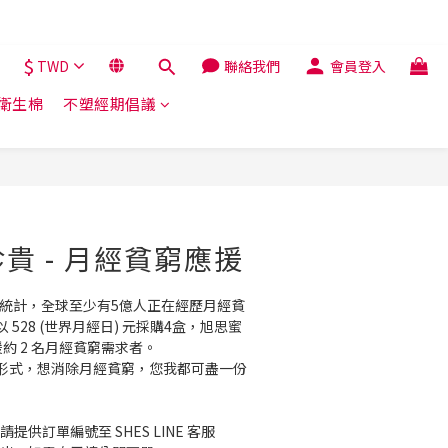
$
TWD
聯絡我們
會員登入
解衛生棉
不塑經期倡議
立即購買
珍貴 - 月經貧窮應援
的統計，全球至少有5億人正在經歷月經貧
ty)，以 528 (世界月經日) 元採購4盒，旭思蜜
約 2 名月經貧窮需求者。
形式，想消除月經貧窮，您我都可盡一份
提供訂單編號至 SHES LINE 客服