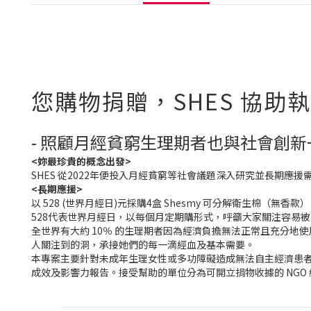
您購物捐贈，SHES 協助
- 照顧月經貧窮生理期者也與社會創新
<妳最珍貴的概念出發>
SHES 從2022年便投入月經貧窮等社會議題深入研究並長期
<長期應援>
以 528 (世界月經日)元採購4盒 Shesmy 可分解衛生棉（無香
528代表世界月經日，以每個月定期購形式，呼籲大家關注容易
全世界有大約 10％ 的生理期者因為經濟負擔無法正常且充分地
人關注到的洞，承接她們的每一滴經血及基本需要。
本專案主要針對未成年生理女性或多功障礙造成無法自主經濟患者，
成效及影響力報告。接受幫助的單位分為可開立捐物收據的 NG