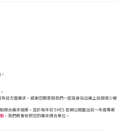
動。
。
經者有這方面需求，感謝您願意與我們一起挺身站出補上這個很少被
媒合需求個案，並於每年初 SHES 官網公開露出前一年度專案
客服
，我們將會依照您的需求媒合單位。