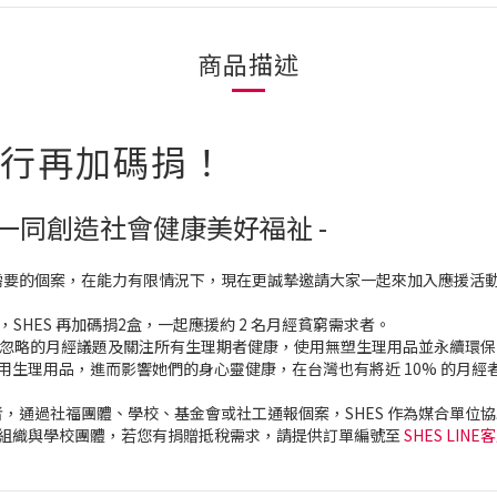
商品描述
執行再加碼捐！
一同創造社會健康美好福祉 -
應援需要的個案，在能力有限情況下，現在更誠摯邀請大家一起來加入應援活
款），SHES 再加碼捐2盒，一起應援約 2 名月經貧窮需求者。
被忽略的月經議題及關注所有生理期者健康，使用無塑生理用品並永續環保
使用生理用品，進而影響她們的身心靈健康，在台灣也有將近 10% 的月
通過社福團體、學校、基金會或社工通報個案，SHES 作為媒合單位協助
O 組織與學校團體，若您有捐贈抵稅需求，請提供訂單編號至
SHES LINE