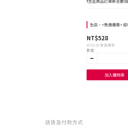
❗️含此商品訂單將全數
全店，<免運優惠> 結帳
NT$528
NT$528
會員獨享
數量
加入購物車
送貨及付款方式