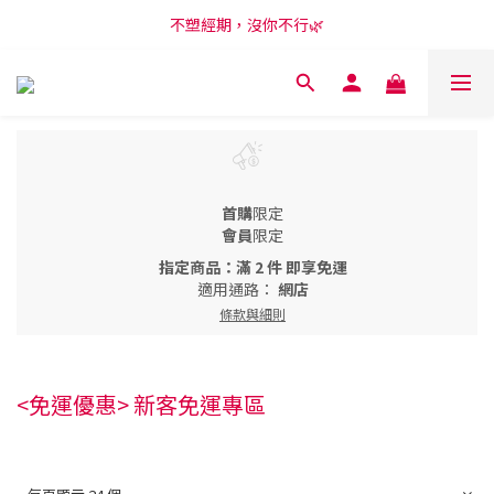
新會員享購物金100元，開啟LINE訂閱再領50元😍
不塑經期，沒你不行🌿
新會員享購物金100元，開啟LINE訂閱再領50元😍
首購
限定
會員
限定
指定商品：滿 2 件 即享免運
適用通路：
網店
條款與細則
<免運優惠> 新客免運專區