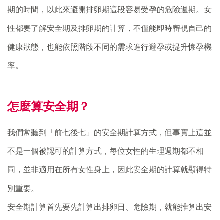
期的時間，以此來避開排卵期這段容易受孕的危險週期。女
性都要了解安全期及排卵期的計算，不僅能即時審視自己的
健康狀態，也能依照階段不同的需求進行避孕或提升懷孕機
率。
怎麼算安全期？
我們常聽到「前七後七」的安全期計算方式，但事實上這並
不是一個被認可的計算方式，每位女性的生理週期都不相
同，並非適用在所有女性身上，因此安全期的計算就顯得特
別重要。
安全期計算首先要先計算出排卵日、危險期，就能推算出安