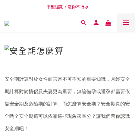
新會員享購物金100元，開啟LINE訂閱再領50元😍
不塑經期，沒你不行🌿
新會員享購物金100元，開啟LINE訂閱再領50元😍
安全期計算對於女性而言是不可不知的重要知識，月經安全
期計算對於情侶及夫妻更為重要，無論備孕或避孕都需要依
靠安全期及危險期的計算。而怎麼算安全期？安全期真的安
全嗎？安全期還可以依靠這些現象來區分？讓我們帶你認識
安全期吧！