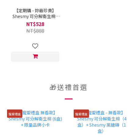
【定期購 - 妳最珍貴】
Shesmy 可分解衛生棉 -
無香款（認捐4盒 Shesmy
NT$528
再捐2盒）
NT$888
🎁送禮首選
寵愛禮盒
寵愛禮盒