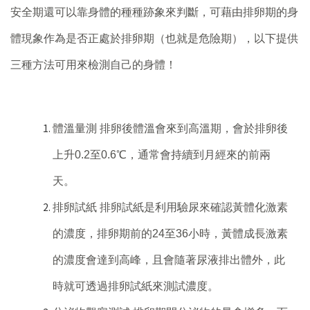
安全期還可以靠身體的種種跡象來判斷，可藉由排卵期的身
體現象作為是否正處於排卵期（也就是危險期），以下提供
三種方法可用來檢測自己的身體！
體溫量測 排卵後體溫會來到高溫期，會於排卵後
上升0.2至0.6℃，通常會持續到月經來的前兩
天。
排卵試紙 排卵試紙是利用驗尿來確認黃體化激素
的濃度，排卵期前的24至36小時，黃體成長激素
的濃度會達到高峰，且會隨著尿液排出體外，此
時就可透過排卵試紙來測試濃度。