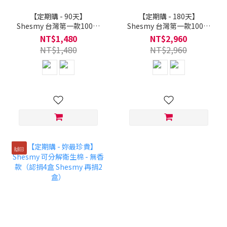
【定期購 - 90天】
【定期購 - 180天】
Shesmy 台灣第一款100%
Shesmy 台灣第一款100%
可分解環保衛生棉（10盒
可分解環保衛生棉（20盒
NT$1,480
NT$2,960
起） - 無香款
起） - 無香款
NT$1,480
NT$2,960
🙌🏻