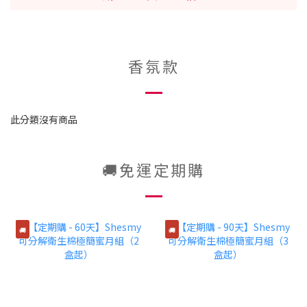
香氛款
此分類沒有商品
🚚免運定期購
🚚
🚚