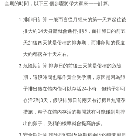
全期的時間，以下三 個步驟將帶大家來一一計算。
排卵日計算 一般而言從月經來的第一天算起往後
推大約14天身體就會進行排卵，而排卵日的前五
天加後四天就是俗稱的排卵期，而排卵期的長度
大約都落在十天左右。
危險期計算 排卵日的前後三天就是俗稱的危險
期，這段時間也稱作黃金受孕期，原因是因為卵
子排出後在體內僅可以存活24小時，但精子卻可
存活2到3天，假設排卵日前兩天有行房且無避孕
措施，精子在體內存活的期間就有可能碰到剛排
出的卵子，受精的機率就會提高許多。
安全期計算 扣除排卵期及經期這兩段的時間就是