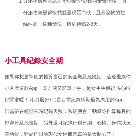
分泌物觀察測試 排卵期間分泌物的量會增多，而
分泌物會變得較黏並呈現蛋白狀，且分泌物的拉
絲性高，這種情況一般約持續2-3天。
小工具紀錄安全期
如果你想更準確的推算自己的安全期及危險期，這邊推薦你
小月曆這款App，既方便又簡單上手，是女生手機裡貼心的
好閨蜜喔！ 小月曆(P.C.)是目前紀錄經期最為廣用的App，
只需要在經期來時紀錄天數，系統便會自動幫你推算每月的
排卵日及危險期，另外還可紀錄行房日期、心情、身體狀況
等功能，對於忙碌的現代女性而言真的是太貼心了！