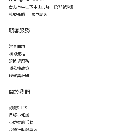
台北市中山區中山北路二段33號6樓
批發採購
｜
表單諮詢
顧客服務
常見問題
購物流程
退換貨服務
隱私權政策
條款與細則
關於我們
認識SHES
月經小知識
公益響應活動
永續行動綠專區