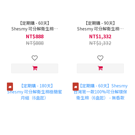
【定期購 - 60天】
【定期購 - 90天】
Shesmy 可分解衛生棉極
Shesmy 可分解衛生棉極
簡蜜月組（2盒起）
簡蜜月組（3盒起）
NT$888
NT$1,332
NT$888
NT$1,332
🚚
🚚