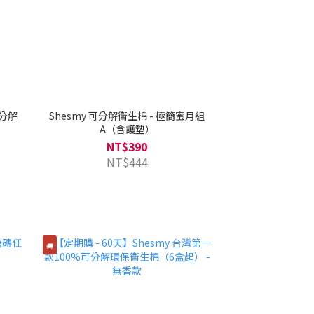
可分解
Shesmy 可分解衛生棉 - 極簡蜜月組
A（含護墊）
NT$390
NT$444
🚚