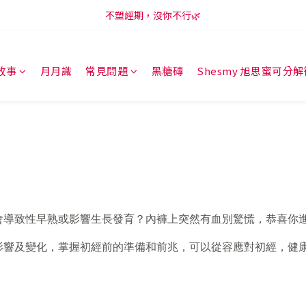
新會員享購物金100元，開啟LINE訂閱再領50元😍
不塑經期，沒你不行🌿
新會員享購物金100元，開啟LINE訂閱再領50元😍
故事
月月識
常見問題
黑糖磚
Shesmy 旭思蜜可分
會導致性早熟或影響生長發育？內褲上突然有血別驚慌，恭喜你
影響及變化，掌握初經前的準備和前兆，可以從容應對初經，健