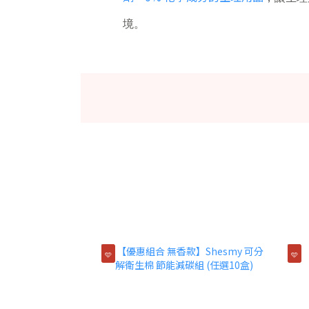
境。
🩵
🩵