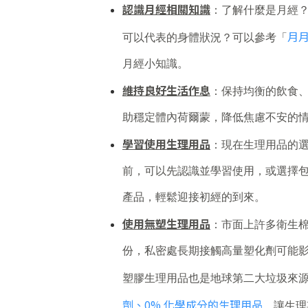
認識月經相關知識
：了解什麼是月經
月
可以代表的身體狀況？可以參考「
月經小知識。
維持良好生活作息
：保持均衡的飲食
助穩定體內荷爾蒙，降低焦慮不安的
學習使用生理用品
：現在生理用品的
前，可以先認識並學習使用，或選擇
產品，輕鬆迎接初經的到來。
使用無塑生理用品
：市面上許多衛生棉
份，私密處長期接觸高量塑化劑可能
塑膠生理用品也是地球第二大垃圾來
劑、0% 化學成分的生理用品
，讓生理