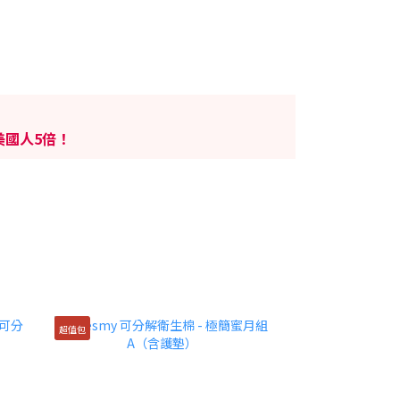
美國人5倍！
超值包