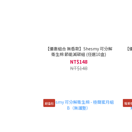
【優惠組合 無香款】Shesmy 可分解
【優
衛生棉 節能減碳組 (任選10盒)
NT$148
NT$148
超值包
寵愛