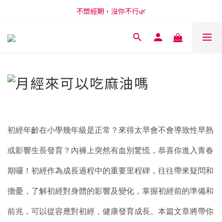
新會員享購物金100元，開啟LINE訂閱再領50元😍
不塑經期，沒你不行🌿
新會員享購物金100元，開啟LINE訂閱再領50元😍
初經年齡在小學幾年級是正常？來得太早會不會導致性早熟
或影響生長發育？內褲上突然有血別驚慌，恭喜你進入青春
期囉！初經作為成長過程中的重要里程碑，往往帶來疑問和
擔憂，了解初經對身體的影響及變化，掌握初經前的準備和
前兆，可以從容應對初經，健康發育成長。本篇文章將帶你