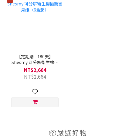
【定期購 - 180天】
Shesmy 可分解衛生棉極
簡蜜月組（6盒起）
NT$2,664
NT$2,664
📦嚴選好物