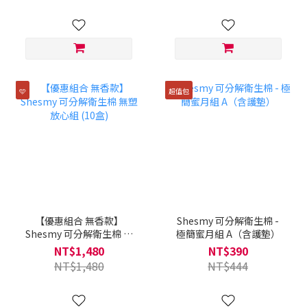
🩵
超值包
【優惠組合 無香款】
Shesmy 可分解衛生棉 -
Shesmy 可分解衛生棉 無
極簡蜜月組 A（含護墊）
塑放心組 (10盒)
NT$1,480
NT$390
NT$1,480
NT$444