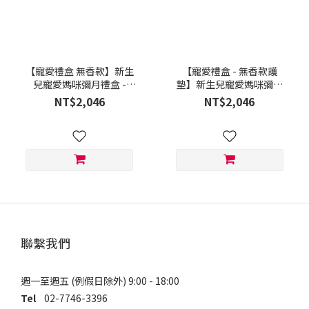
【寵愛禮盒 無香款】新生
【寵愛禮盒 - 無香款護
兒寵愛媽咪彌月禮盒 -
墊】新生兒寵愛媽咪彌月
Shesmy 可分解衛生棉 (3
禮盒 - Shesmy 可分解護
NT$2,046
NT$2,046
盒) + Nature Me - 棉花糖
墊 (3盒) + Nature Me - 棉
絨機能巾
花糖絨機能巾
聯繫我們
週一至週五 (例假日除外) 9:00 - 18:00
Tel
02-7746-3396