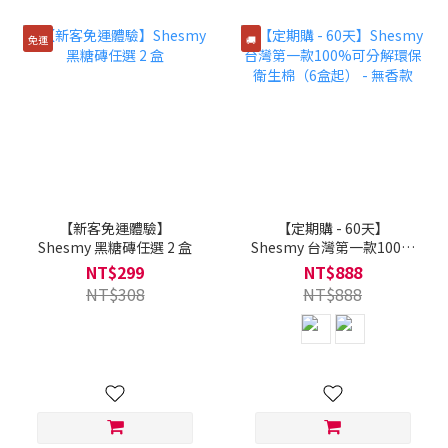
免運
🚚
【新客免運體驗】
【定期購 - 60天】
Shesmy 黑糖磚任選 2 盒
Shesmy 台灣第一款100%
可分解環保衛生棉（6盒
NT$299
NT$888
起） - 無香款
NT$308
NT$888