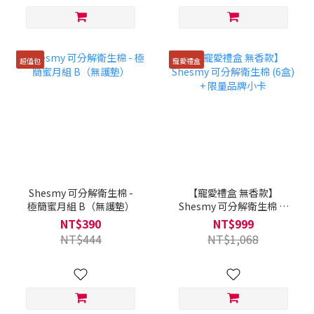
超值包
寵愛禮盒
Shesmy 可分解衛生棉 -
【寵愛禮盒 無香款】
極簡蜜月組 B（無護墊）
Shesmy 可分解衛生棉 (6
盒) + 限量品牌小卡
NT$390
NT$999
NT$444
NT$1,068